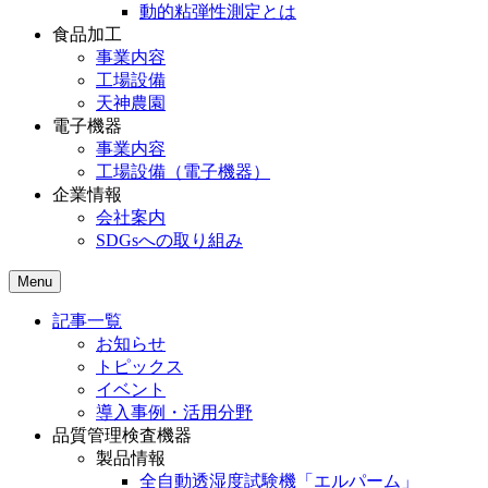
動的粘弾性測定とは
食品加工
事業内容
工場設備
天神農園
電子機器
事業内容
工場設備（電子機器）
企業情報
会社案内
SDGsへの取り組み
Menu
記事一覧
お知らせ
トピックス
イベント
導入事例・活用分野
品質管理検査機器
製品情報
全自動透湿度試験機「エルパーム」