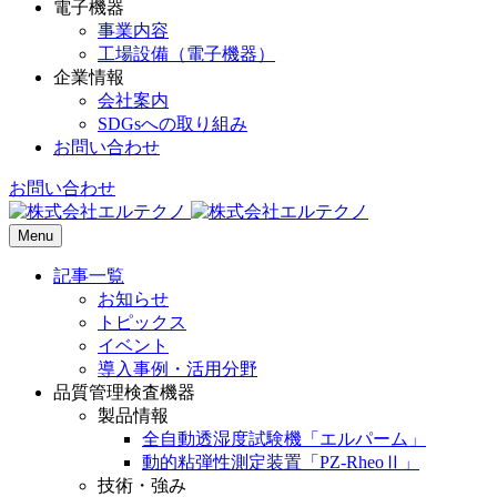
電子機器
事業内容
工場設備（電子機器）
企業情報
会社案内
SDGsへの取り組み
お問い合わせ
お問い合わせ
Menu
記事一覧
お知らせ
トピックス
イベント
導入事例・活用分野
品質管理検査機器
製品情報
全自動透湿度試験機「エルパーム」
動的粘弾性測定装置「PZ-RheoⅡ」
技術・強み