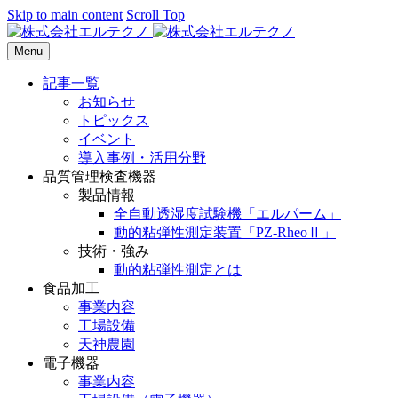
Skip to main content
Scroll Top
Menu
記事一覧
お知らせ
トピックス
イベント
導入事例・活用分野
品質管理検査機器
製品情報
全自動透湿度試験機「エルパーム」
動的粘弾性測定装置「PZ-RheoⅡ」
技術・強み
動的粘弾性測定とは
食品加工
事業内容
工場設備
天神農園
電子機器
事業内容