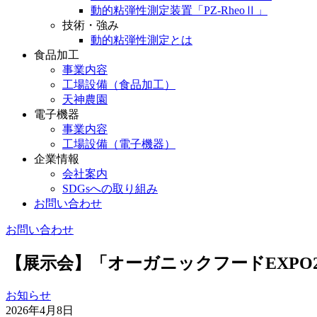
動的粘弾性測定装置「PZ-RheoⅡ」
技術・強み
動的粘弾性測定とは
食品加工
事業内容
工場設備（食品加工）
天神農園
電子機器
事業内容
工場設備（電子機器）
企業情報
会社案内
SDGsへの取り組み
お問い合わせ
お問い合わせ
【展示会】「オーガニックフードEXPO2
お知らせ
2026年4月8日