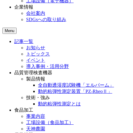
工場設備（電子機器）
企業情報
会社案内
SDGsへの取り組み
Menu
記事一覧
お知らせ
トピックス
イベント
導入事例・活用分野
品質管理検査機器
製品情報
全自動透湿度試験機「エルパーム」
動的粘弾性測定装置「PZ-RheoⅡ」
技術・強み
動的粘弾性測定とは
食品加工
事業内容
工場設備（食品加工）
天神農園