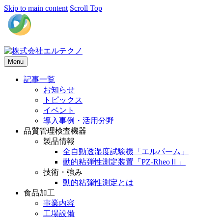
Skip to main content
Scroll Top
Menu
記事一覧
お知らせ
トピックス
イベント
導入事例・活用分野
品質管理検査機器
製品情報
全自動透湿度試験機「エルパーム」
動的粘弾性測定装置「PZ-RheoⅡ」
技術・強み
動的粘弾性測定とは
食品加工
事業内容
工場設備