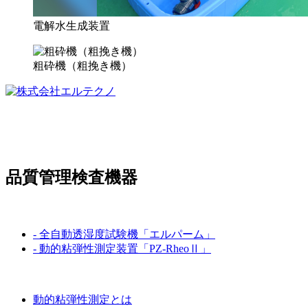
電解水生成装置
粗砕機（粗挽き機）
〒369-0307
埼玉県児玉郡上里町大字嘉美833-6
TEL:
0495-33-3207
品質管理検査機器
製品情報
- 全自動透湿度試験機「エルパーム」
- 動的粘弾性測定装置「PZ-RheoⅡ」
技術・強み
動的粘弾性測定とは