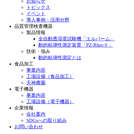
お知らせ
トピックス
イベント
導入事例・活用分野
品質管理検査機器
製品情報
全自動透湿度試験機「エルパーム」
動的粘弾性測定装置「PZ-RheoⅡ」
技術・強み
動的粘弾性測定とは
食品加工
事業内容
工場設備（食品加工）
天神農園
電子機器
事業内容
工場設備（電子機器）
企業情報
会社案内
SDGsへの取り組み
お問い合わせ