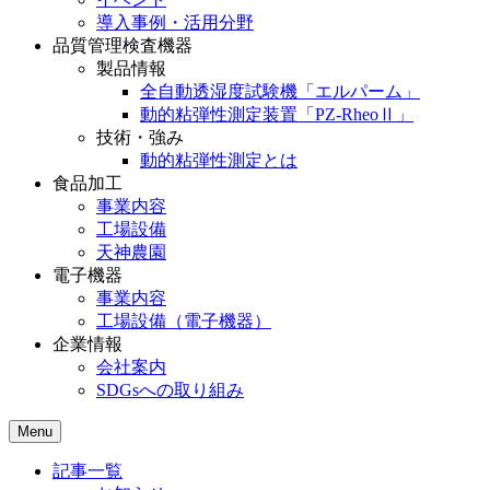
導入事例・活用分野
品質管理検査機器
製品情報
全自動透湿度試験機「エルパーム」
動的粘弾性測定装置「PZ-RheoⅡ」
技術・強み
動的粘弾性測定とは
食品加工
事業内容
工場設備
天神農園
電子機器
事業内容
工場設備（電子機器）
企業情報
会社案内
SDGsへの取り組み
Menu
記事一覧