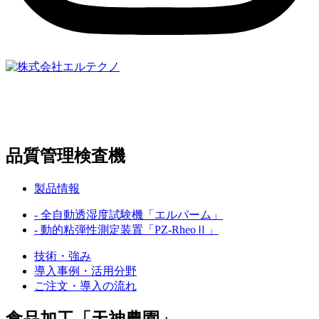
〒369-0307
埼玉県児玉郡上里町大字嘉美833-6
TEL:
0495-33-3207
品質管理検査機
製品情報
- 全自動透湿度試験機「エルパーム」
- 動的粘弾性測定装置「PZ-RheoⅡ」
技術・強み
導入事例・活用分野
ご注文・導入の流れ