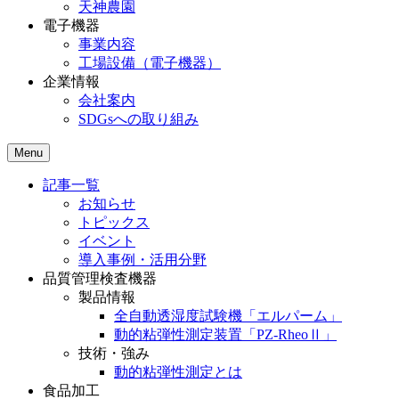
天神農園
電子機器
事業内容
工場設備（電子機器）
企業情報
会社案内
SDGsへの取り組み
Menu
記事一覧
お知らせ
トピックス
イベント
導入事例・活用分野
品質管理検査機器
製品情報
全自動透湿度試験機「エルパーム」
動的粘弾性測定装置「PZ-RheoⅡ」
技術・強み
動的粘弾性測定とは
食品加工