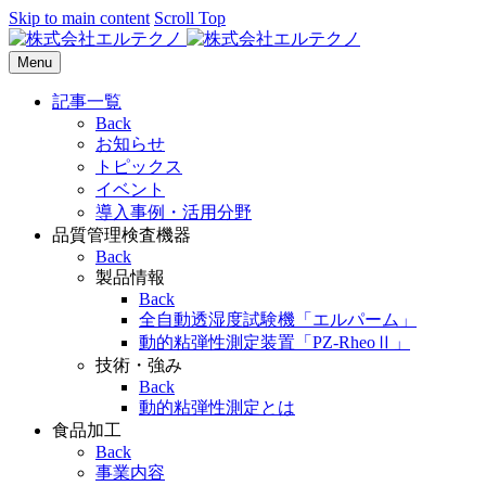
Skip to main content
Scroll Top
Menu
記事一覧
Back
お知らせ
トピックス
イベント
導入事例・活用分野
品質管理検査機器
Back
製品情報
Back
全自動透湿度試験機「エルパーム」
動的粘弾性測定装置「PZ-RheoⅡ」
技術・強み
Back
動的粘弾性測定とは
食品加工
Back
事業内容