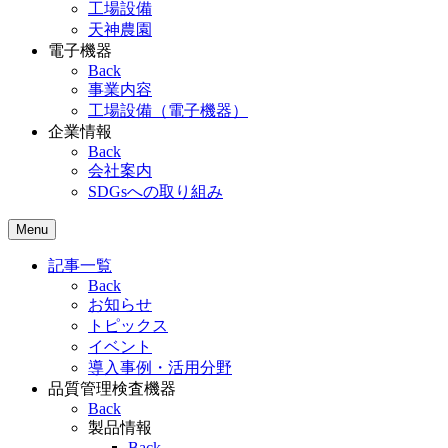
工場設備
天神農園
電子機器
Back
事業内容
工場設備（電子機器）
企業情報
Back
会社案内
SDGsへの取り組み
Menu
記事一覧
Back
お知らせ
トピックス
イベント
導入事例・活用分野
品質管理検査機器
Back
製品情報
Back