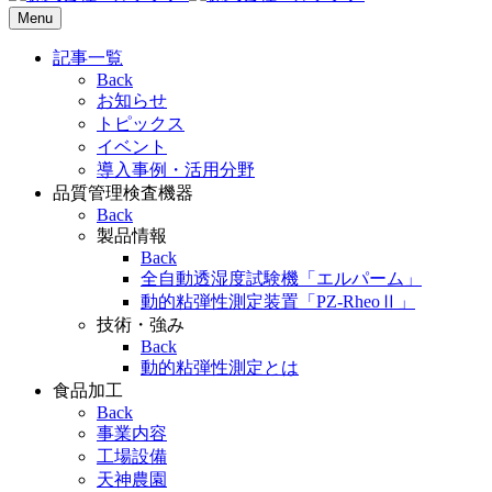
Menu
記事一覧
Back
お知らせ
トピックス
イベント
導入事例・活用分野
品質管理検査機器
Back
製品情報
Back
全自動透湿度試験機「エルパーム」
動的粘弾性測定装置「PZ-RheoⅡ」
技術・強み
Back
動的粘弾性測定とは
食品加工
Back
事業内容
工場設備
天神農園