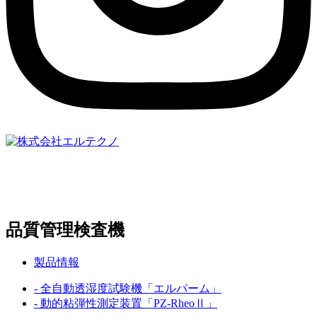
〒369-0307
埼玉県児玉郡上里町大字嘉美833-6
TEL:
0495-33-3207
品質管理検査機
製品情報
- 全自動透湿度試験機「エルパーム」
- 動的粘弾性測定装置「PZ-RheoⅡ」