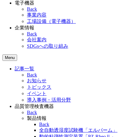
電子機器
Back
事業内容
工場設備（電子機器）
企業情報
Back
会社案内
SDGsへの取り組み
Menu
記事一覧
Back
お知らせ
トピックス
イベント
導入事例・活用分野
品質管理検査機器
Back
製品情報
Back
全自動透湿度試験機「エルパーム」
動的粘弾性測定装置「PZ-RheoⅡ」