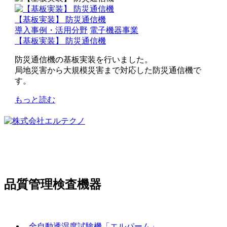
【基板実装】 防災通信機
導入事例・活用分野
電子機器事業
【基板実装】 防災通信機
防災通信機の基板実装を行いました。
局地災害から大規模災害まで対応した防災通信機で
す。
もっと読む
〒369-0307
埼玉県児玉郡上里町大字嘉美833-6
TEL:
0495-33-3207
品質管理検査機器
製品情報
- 全自動透湿度試験機「エルパーム」