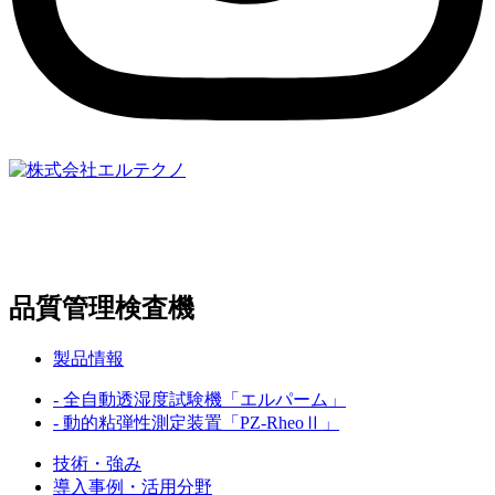
〒369-0307
埼玉県児玉郡上里町大字嘉美833-6
TEL:
0495-33-3207
品質管理検査機
製品情報
- 全自動透湿度試験機「エルパーム」
- 動的粘弾性測定装置「PZ-RheoⅡ」
技術・強み
導入事例・活用分野