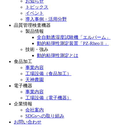
お知らせ
トピックス
イベント
導入事例・活用分野
品質管理検査機器
製品情報
全自動透湿度試験機「エルパーム」
動的粘弾性測定装置「PZ-RheoⅡ」
技術・強み
動的粘弾性測定とは
食品加工
事業内容
工場設備（食品加工）
天神農園
電子機器
事業内容
工場設備（電子機器）
企業情報
会社案内
SDGsへの取り組み
お問い合わせ