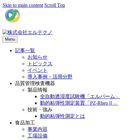
Skip to main content
Scroll Top
Menu
記事一覧
お知らせ
トピックス
イベント
導入事例・活用分野
品質管理検査機器
製品情報
全自動透湿度試験機「エルパーム」
動的粘弾性測定装置「PZ-RheoⅡ」
技術・強み
動的粘弾性測定とは
食品加工
事業内容
工場設備