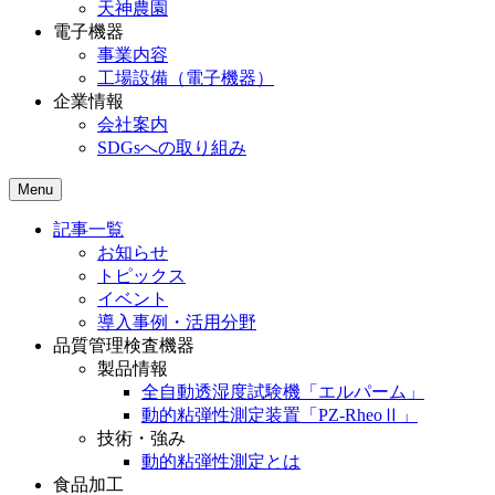
天神農園
電子機器
事業内容
工場設備（電子機器）
企業情報
会社案内
SDGsへの取り組み
Menu
記事一覧
お知らせ
トピックス
イベント
導入事例・活用分野
品質管理検査機器
製品情報
全自動透湿度試験機「エルパーム」
動的粘弾性測定装置「PZ-RheoⅡ」
技術・強み
動的粘弾性測定とは
食品加工