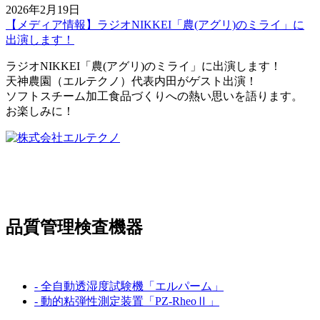
2026年2月19日
【メディア情報】ラジオNIKKEI「農(アグリ)のミライ」に
出演します！
ラジオNIKKEI「農(アグリ)のミライ」に出演します！
天神農園（エルテクノ）代表内田がゲスト出演！
ソフトスチーム加工食品づくりへの熱い思いを語ります。
お楽しみに！
〒369-0307
埼玉県児玉郡上里町大字嘉美833-6
TEL:
0495-33-3207
品質管理検査機器
製品情報
- 全自動透湿度試験機「エルパーム」
- 動的粘弾性測定装置「PZ-RheoⅡ」