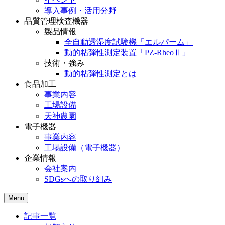
導入事例・活用分野
品質管理検査機器
製品情報
全自動透湿度試験機「エルパーム」
動的粘弾性測定装置「PZ-RheoⅡ」
技術・強み
動的粘弾性測定とは
食品加工
事業内容
工場設備
天神農園
電子機器
事業内容
工場設備（電子機器）
企業情報
会社案内
SDGsへの取り組み
Menu
記事一覧